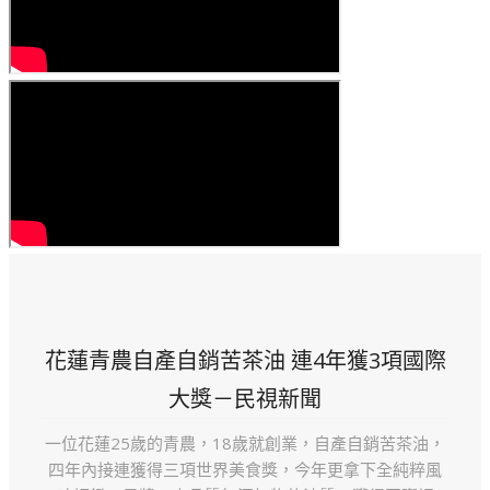
花蓮青農自產自銷苦茶油 連4年獲3項國際
大獎－民視新聞
一位花蓮25歲的青農，18歲就創業，自產自銷苦茶油，
四年內接連獲得三項世界美食獎，今年更拿下全純粹風