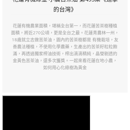
的台灣》
花蓮有機農業面積，堪稱全台第一，而花蓮苦茶樹種植
面積，將近270公頃，更是全台之最。花蓮青農林一州，
18歲就立志做苦茶油，園內的苦茶樹都是 有機栽培，友
善農法種植，不使用化學農藥，生產出的苦茶籽粒粒飽
滿，再透過獨家榨油技術，榨出滴滴精純，晶瑩剔透的
金黃色苦茶油，還多次獲獎。一起來看花蓮在地小農，
如何用心化綠樹為黃金