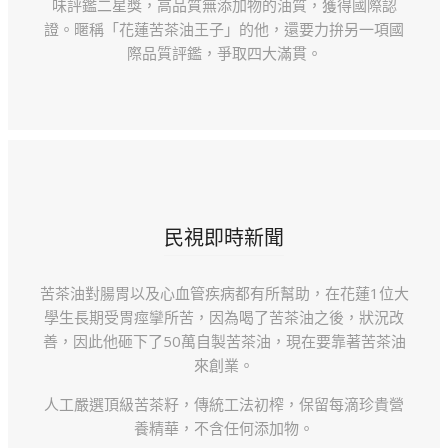
味評鑑二星獎，高品質無添加物的油質，獲得國際認
證。暱稱「花蓮苦茶油王子」的他，還要力拚另一項國
際品質評鑑，爭取四大滿貫。
民視即時新聞
苦茶油對腸胃以及心血管疾病都有所幫助，在花蓮1位大
學生長期受胃痙攣所苦，因為喝了苦茶油之後，狀況改
善，因此他砸下了50萬自製苦茶油，現在要靠著苦茶油
來創業。
人工嚴選頂級苦茶籽，傳統工法初榨，保留每滴珍貴營
養精華，不含任何添加物。