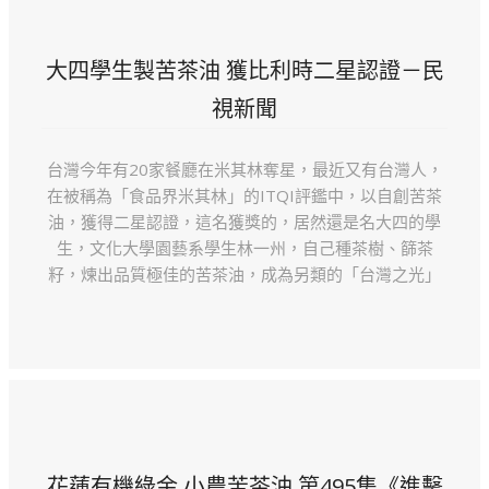
大四學生製苦茶油 獲比利時二星認證－民
視新聞
台灣今年有20家餐廳在米其林奪星，最近又有台灣人，
在被稱為「食品界米其林」的ITQI評鑑中，以自創苦茶
油，獲得二星認證，這名獲獎的，居然還是名大四的學
生，文化大學園藝系學生林一州，自己種茶樹、篩茶
籽，煉出品質極佳的苦茶油，成為另類的「台灣之光」
花蓮有機綠金 小農苦茶油 第495集《進擊