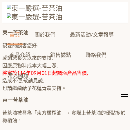
東一苦茶油
首頁
關於我們
最新活動/文章報導
親愛的顧客您好:
商品介紹
銷售據點
聯絡我們
感謝您長久以來的支持,
因應原物料成本大幅上漲,
將定於114年09月01日起調漲產品售價,
常見問題
造成不便,敬請見諒,
也請繼續給予花蓮青農支持。
東一苦茶油
苦茶油被譽為「東方橄欖油」，實際上苦茶油的優點多於
橄欖油。